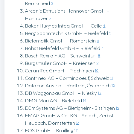
Remscheid
2
Arconic Extrusions Hannover GmbH –
Hannover
3
Baker Hughes Inteq GmbH – Celle
4
Berg Spanntechnik GmbH – Bielefeld
5
Bielomatik GmbH – Römerstein
6
Bobst Bielefeld GmbH – Bielefeld
7
Bosch Rexroth AG – Schweinfurt
8
Burgsmüller GmbH – Kreiensen
9
CeramTec GmbH – Plochingen
10
Contrinex AG – Corminboeuf, Schweiz
11
Datacon Austria – Radfeld, Österreich
12
DB Waggonbau GmbH – Niesky
13
DMG Mori AG – Bielefeld
14
Dürr Systems AG – Bietigheim-Bissingen
15
EMAG GmbH & Co. KG – Salach, Zerbst,
Heubach, Dornstetten
16
EOS GmbH – Krailling
17