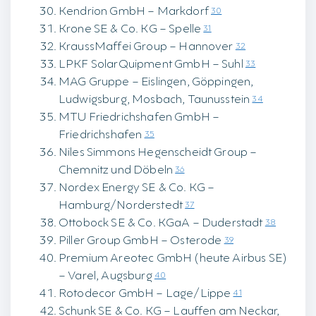
Kendrion GmbH – Markdorf
30
Krone SE & Co. KG – Spelle
31
KraussMaffei Group – Hannover
32
LPKF SolarQuipment GmbH – Suhl
33
MAG Gruppe – Eislingen, Göppingen,
Ludwigsburg, Mosbach, Taunusstein
34
MTU Friedrichshafen GmbH –
Friedrichshafen
35
Niles Simmons Hegenscheidt Group –
Chemnitz und Döbeln
36
Nordex Energy SE & Co. KG –
Hamburg/Norderstedt
37
Ottobock SE & Co. KGaA – Duderstadt
38
Piller Group GmbH – Osterode
39
Premium Areotec GmbH (heute Airbus SE)
– Varel, Augsburg
40
Rotodecor GmbH – Lage/Lippe
41
Schunk SE & Co. KG – Lauffen am Neckar,