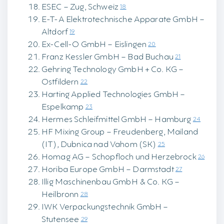
ESEC – Zug, Schweiz
18
E-T-A Elektrotechnische Apparate GmbH –
Altdorf
19
Ex-Cell-O GmbH – Eislingen
20
Franz Kessler GmbH – Bad Buchau
21
Gehring Technology GmbH + Co. KG –
Ostfildern
22
Harting Applied Technologies GmbH –
Espelkamp
23
Hermes Schleifmittel GmbH – Hamburg
24
HF Mixing Group – Freudenberg, Mailand
(IT), Dubnica nad Vahom (SK)
25
Homag AG – Schopfloch und Herzebrock
26
Horiba Europe GmbH – Darmstadt
27
Illig Maschinenbau GmbH & Co. KG –
Heilbronn
28
IWK Verpackungstechnik GmbH –
Stutensee
29